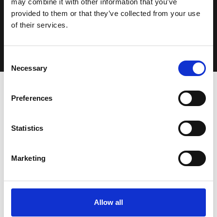
may combine it with other information that you’ve
provided to them or that they’ve collected from your use
Aboneaza-ma
of their services.
Consent
Necessary
Selection
Preferences
Statistics
Marketing
Dev Taxi este solutia all-in-one pentru serviciile de
transport la cerere. Cu o platforma integrata care ofera
aplicatii mobile de inalta calitate pentru clienti si soferi,
Allow all
precum si un sistem avansat
...
vezi mai mult