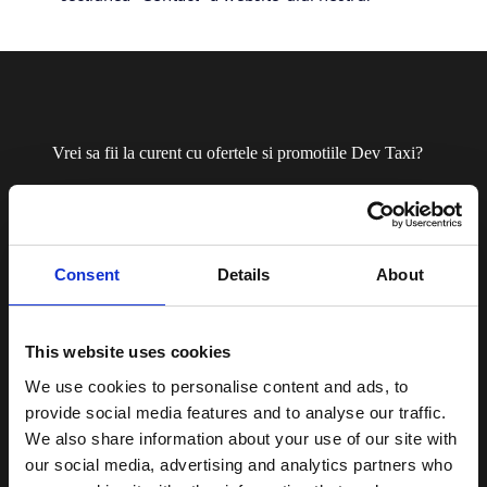
Vrei sa fii la curent cu ofertele si promotiile Dev Taxi?
Aboneaza-te la
newsletter
Consent
Details
About
This website uses cookies
We use cookies to personalise content and ads, to
provide social media features and to analyse our traffic.
Prin transmiterea formularului sunt de acord cu
Oferte si
We also share information about your use of our site with
promotii
our social media, advertising and analytics partners who