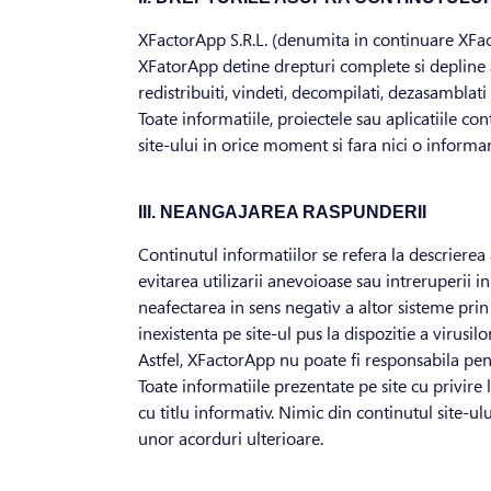
XFactorApp S.R.L. (denumita in continuare XFact
XFatorApp detine drepturi complete si depline as
redistribuiti, vindeti, decompilati, dezasamblati
Toate informatiile, proiectele sau aplicatiile co
site-ului in orice moment si fara nici o informar
III. NEANGAJAREA RASPUNDERII
Continutul informatiilor se refera la descrierea 
evitarea utilizarii anevoioase sau intreruperii in 
neafectarea in sens negativ a altor sisteme prin u
inexistenta pe site-ul pus la dispozitie a virusi
Astfel, XFactorApp nu poate fi responsabila pent
Toate informatiile prezentate pe site cu privire
cu titlu informativ. Nimic din continutul site-ul
unor acorduri ulterioare.