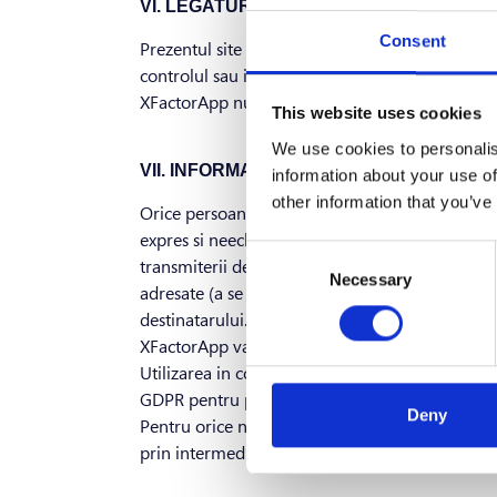
VI. LEGATURA CU ALTE SITE-URI
Consent
Prezentul site poate contine legaturi sau trimite
controlul sau indrumarea sa. In cazul utilizarii 
XFactorApp nu poate garanta/controla actualitate
This website uses cookies
We use cookies to personalis
VII. INFORMATIILE OFERITE PRIN INTER
information about your use of
other information that you’ve
Orice persoana care viziteaza site-ul
dev.taxi
si
expres si neechivoc pentru urmatoarele: prelucr
Consent
transmiterii de materiale promotionale specifice
Necessary
Selection
adresate (a se vedea pagina "Contact" din site);
destinatarului.
XFactorApp va pastra confidentialitatea acestor
Utilizarea in continuare a acestui site constitu
GDPR pentru protectia persoanelor cu privire la 
Deny
Pentru orice nelamurire in legatura cu exercitare
prin intermediul sectiunii "Contact" din site.