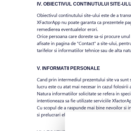
IV. OBIECTIVUL CONTINUTULUI SITE-ULU
Obiectivul continutului site-ului este de a trans
XFactorApp nu poate garanta ca prezentele pagin
remedierea eventualelor erori.
Orice persoana care doreste sa-si procure unul 
afisate in pagina de "Contact" a site-ului, pentr
tarifelor si informatiilor tehnice sau de alta nat
V. INFORMATII PERSONALE
Cand prin intermediul prezentului site va sunt s
lucru este cu atat mai necesar in cazul folosirii a
Natura informatiilor solicitate se refera in spe
intentioneaza sa fie utilizate serviciile XfactorAp
Cu scopul de a raspunde mai bine nevoilor si intr
si prelucrari electronice.