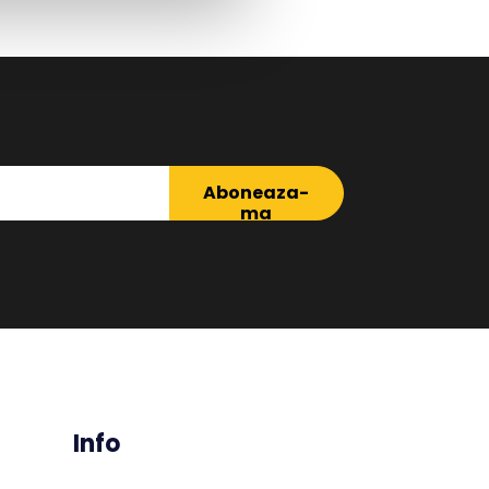
Aboneaza-
ma
Info