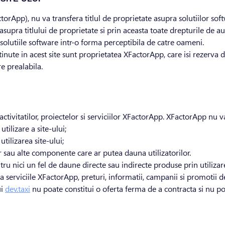
orApp), nu va transfera titlul de proprietate asupra solutiilor so
upra titlului de proprietate si prin aceasta toate drepturile de aut
 solutiile software intr-o forma perceptibila de catre oameni.
ntinute in acest site sunt proprietatea XFactorApp, care isi rezerva
e prealabila.
activitatilor, proiectelor si serviciilor XFactorApp. XFactorApp nu v
utilizare a site-ului;
tilizarea site-ului;
lor sau alte componente care ar putea dauna utilizatorilor.
ru nici un fel de daune directe sau indirecte produse prin utilizare
 la serviciile XFactorApp, preturi, informatii, campanii si promotii
ui
dev.taxi
nu poate constitui o oferta ferma de a contracta si nu 