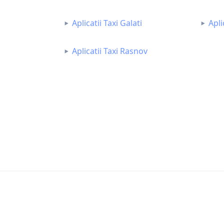
Aplicatii Taxi Galati
Apli
Aplicatii Taxi Rasnov
©2023 Dev Taxi Toate drepturile rezervate