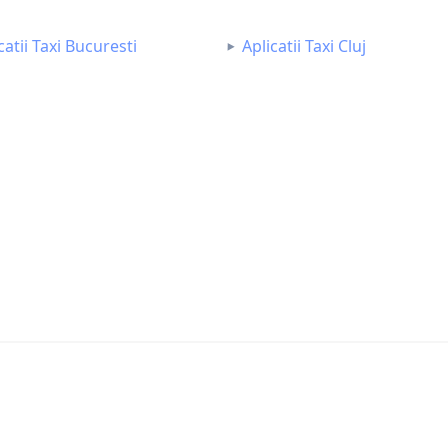
catii Taxi Bucuresti
Aplicatii Taxi Cluj
XFACTORAPP SRL RO35358118 J40/18251/2018
Desi
by