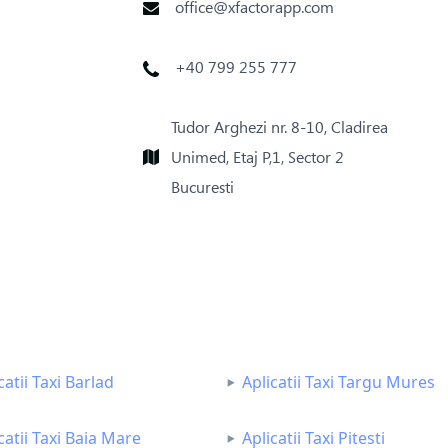
office@xfactorapp.com
+40 799 255 777
Tudor Arghezi nr. 8-10, Cladirea
Unimed, Etaj P,1, Sector 2
Bucuresti
catii Taxi Barlad
Aplicatii Taxi Targu Mures
catii Taxi Baia Mare
Aplicatii Taxi Pitesti