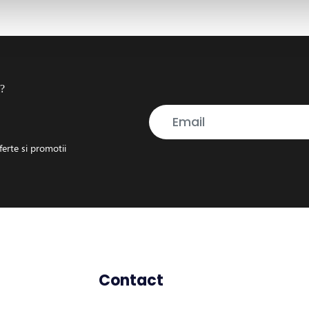
i?
erte si promotii
Contact