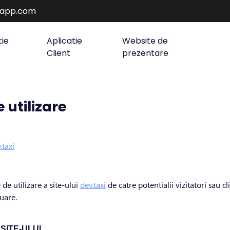
rapp.com
tie
Aplicatie
Website de
Client
prezentare
e utilizare
.taxi
de utilizare a site-ului
dev.taxi
de catre potentialii vizitatori sau c
nuare.
SITE-ULUI