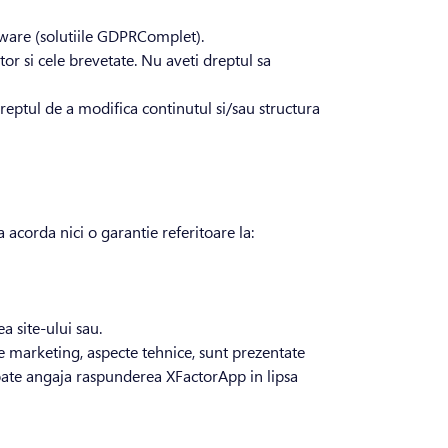
ftware (solutiile GDPRComplet).
or si cele brevetate. Nu aveti dreptul sa
 dreptul de a modifica continutul si/sau structura
a acorda nici o garantie referitoare la:
a site-ului sau.
 de marketing, aspecte tehnice, sunt prezentate
poate angaja raspunderea XFactorApp in lipsa