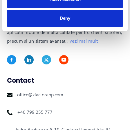
Dev Taxi este solutia all-in-one pentru serviciile de
Deny
transport la cerere. Cu o platforma integrata care ofera
aplicatii mobile de inalta calitate pentru clienti si soferi,
precum si un sistem avansat
...
vezi mai mult
Contact
office@xfactorapp.com
+40 799 255 777
Tudor Arghezi nr. 8-10, Cladirea Unimed, Etaj P,1,