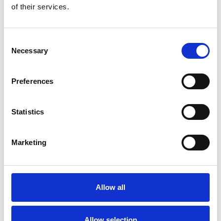
legii taximatriei, sa desfasoare
of their services.
activitatea de dispecerat taxi pe
raza municipiului.
Consent
Necessary
Selection
Clima
Preferences
Aplicatie sofer destinata
colaboratorilor de la
dispeceratele Good Cab si
Statistics
Clima Taxi
Marketing
Allow all
Allow selection