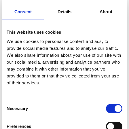
Cum sunt integrate modulele Dev
Consent
Details
About
Taxi pentru a asigura o experienta
fluida pentru clienti si soferi?
This website uses cookies
We use cookies to personalise content and ads, to
Pot personaliza modulele pentru a se
provide social media features and to analyse our traffic.
potrivi nevoilor specifice ale
We also share information about your use of our site with
companiei mele de taxi?
our social media, advertising and analytics partners who
may combine it with other information that you’ve
provided to them or that they’ve collected from your use
of their services.
Cum functioneaza sistemul de
penalizare automata pentru soferi si
cum poate fi personalizat?
Consent
Necessary
Selection
Preferences