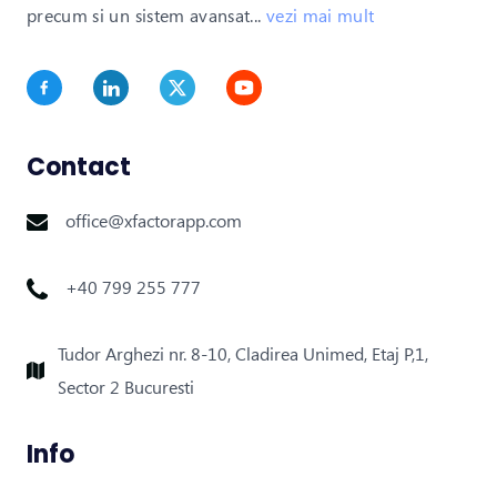
precum si un sistem avansat
...
vezi mai mult
Contact
office@xfactorapp.com
+40 799 255 777
Tudor Arghezi nr. 8-10, Cladirea Unimed, Etaj P,1,
Sector 2 Bucuresti
Info