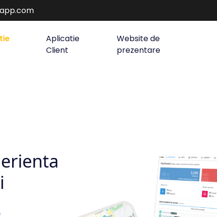
rapp.com
tie
Aplicatie
Website de
Client
prezentare
erienta
i
r