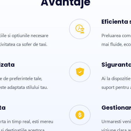
Avantaje
Eficienta 
iile si optiunile necesare
Preluarea come
ivitatea ca sofer de taxi.
mai fluide, ec
izata
Siguranta
e de preferintele tale,
Ai la dispoziti
ste adaptata stilului tau.
suport pentru 
ta
Gestionar
arta in timp real, esti mereu
Urmaresti venitu
si destinatiile acestora.
viziune clara a