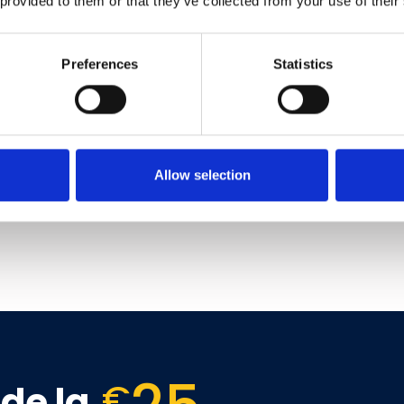
ent cu dispeceratul
 provided to them or that they’ve collected from your use of their
tuatie.
Preferences
Statistics
mul de lucru, alegi
otrivite stilului tau de
Allow selection
€
de la