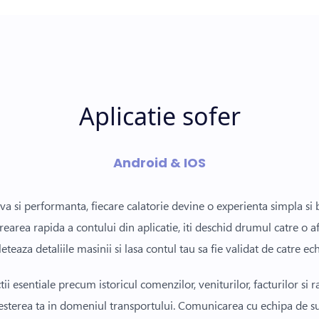
Aplicatie sofer
Android & IOS
iva si performanta, fiecare calatorie devine o experienta simpla si 
crearea rapida a contului din aplicatie, iti deschid drumul catre o a
eaza detaliile masinii si lasa contul tau sa fie validat de catre ec
tii esentiale precum istoricul comenzilor, veniturilor, facturilor si r
resterea ta in domeniul transportului. Comunicarea cu echipa de su