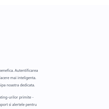
benefica. Autentificarea
facere mai inteligenta.
hipa noastra dedicata.
ating-urilor primite -
port si alertele pentru