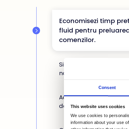
Economisezi timp preti
fluid pentru preluarea
comenzilor.
Siguranta asigurata pri
notificari pentru plati cu
Consent
Accesezi rapid detalii cr
documentele si istoricul
This website uses cookies
We use cookies to personalis
information about your use of