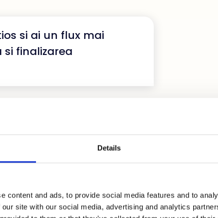
os si ai un flux mai
 si finalizarea
n butonul de panica si
 cardul.
Details
itice, gestionand contul,
 comenzilor.
e content and ads, to provide social media features and to analy
 our site with our social media, advertising and analytics partn