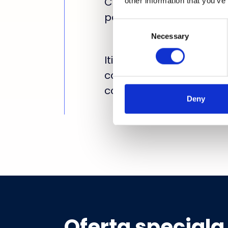
Comunici direct si efici
other information that you’ve
pentru a rezolva orice si
Consent
Necessary
Selection
Iti adaptezi usor progra
comenzile si itinerariile p
conducere.
Deny
Oferta speciala 