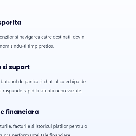
sporita
nzilor si navigarea catre destinatii devin
onomisindu-ti timp pretios.
 si suport
e butonul de panica si chat-ul cu echipa de
a raspunde rapid la situatii neprevazute.
e financiara
rile, facturile si istoricul platilor pentru o
supra performantei tale financiare.