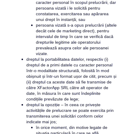
caracter personal în scopul prelucrării, dar 
persoana vizată i le solicită pentru 
constatarea, exercitarea sau apărarea 
unui drept în instanță; sau
persoana vizată s-a opus prelucrării (altele 
decât cele de marketing direct), pentru 
intervalul de timp în care se verifică dacă 
drepturile legitime ale operatorului 
prevalează asupra celor ale persoanei 
vizate.
dreptul la portabilitatea datelor, respectiv (i) 
dreptul de a primi datele cu caracter personal 
într-o modalitate structurată, folosită în mod 
obișnuit și într-un format ușor de citit, precum și 
(ii) dreptul ca aceste date să fie transmise de 
către
 XFactorApp SRL
 către alt operator de 
date, în măsura în care sunt îndeplinite 
condițiile prevăzute de lege;
dreptul la opoziție – în ceea ce privește 
activitățile de prelucrare se poate exercita prin 
transmiterea unei solicitări conform celor 
indicate mai jos;
în orice moment, din motive legate de 
situația particulară în care se află 