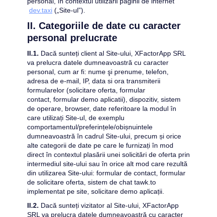
personal, în contextul utilizării paginii de internet
dev.taxi
 (
„Site-ul”).
II. Categoriile de date cu caracter 
personal prelucrate
II.1.
 Dacă sunteți client al Site-ului, 
XFactorApp SRL
va prelucra datele dumneavoastră cu caracter 
personal, cum ar fi: 
nume şi prenume, telefon, 
adresa de e-mail, IP, data si ora transmiterii 
formularelor (solicitare oferta, formular 
contact, formular demo aplicatii)
,
 dispozitiv, sistem 
de operare, browser, date referitoare la modul în 
care utilizați Site-ul, de exemplu 
comportamentul/preferințele/obișnuintele 
dumneavoastră în cadrul Site-ului, precum și orice 
alte categorii de date pe care le furnizați în mod 
direct în contextul plasării unei 
solicitări de oferta
 prin 
intermediul site-ului sau în orice alt mod care rezultă 
din utilizarea Site-ului: 
formular de contact, formular 
de solicitare oferta, sistem de chat tawk.to 
implementat pe site, solicitare demo aplicații.
II.2.
 Dacă sunteți vizitator al Site-ului, 
XFactorApp 
SRL
 va prelucra datele dumneavoastră cu caracter 