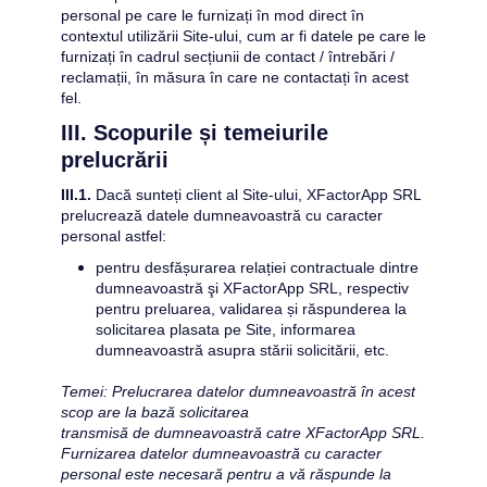
personal pe care le furnizați în mod direct în 
contextul utilizării Site-ului, cum ar fi datele pe care le 
furnizați în cadrul secțiunii de contact / întrebări / 
reclamații, în măsura în care ne contactați în acest 
fel.
III. Scopurile și temeiurile 
prelucrării
III.1.
 Dacă sunteți client al Site-ului, 
XFactorApp SRL
prelucrează datele dumneavoastră cu caracter 
personal astfel:
pentru desfășurarea relației contractuale dintre 
dumneavoastră şi 
XFactorApp SRL
, respectiv 
pentru preluarea, validarea 
și 
răspunderea la 
solicitarea plasata pe Site, informarea 
dumneavoastră asupra stării solicitării, etc.
Temei: Prelucrarea datelor dumneavoastră în acest 
scop are la bază solicitarea 
transmisă de dumneavoastră catre 
XFactorApp SRL
. 
Furnizarea datelor dumneavoastră cu caracter 
personal este necesară pentru a vă răspunde la 