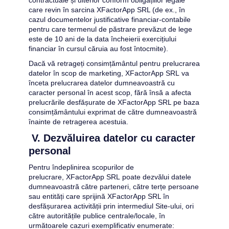
care revin în sarcina 
XFactorApp SRL
 (de ex., în 
cazul documentelor justificative financiar-contabile 
pentru care termenul de păstrare prevăzut de lege 
este de 10 ani de la data încheierii exercițiului 
financiar în cursul căruia au fost întocmite).
Dacă vă retrageți consimțământul pentru prelucrarea 
datelor în scop de marketing, 
XFactorApp SRL
 va 
înceta prelucrarea datelor dumneavoastră cu 
caracter personal în acest scop, fără însă a afecta 
prelucrările desfășurate de 
XFactorApp SRL
 pe baza 
consimțământului exprimat de către dumneavoastră 
înainte de retragerea acestuia.
 V. Dezvăluirea datelor cu caracter 
personal
Pentru îndeplinirea scopurilor de 
prelucrare, 
XFactorApp SRL
 poate dezvălui datele 
dumneavoastră către parteneri, către terțe persoane 
sau entități care sprijină 
XFactorApp SRL
 în 
desfășurarea activității prin intermediul Site-ului, ori 
către autoritățile publice centrale/locale, în 
următoarele cazuri exemplificativ enumerate: