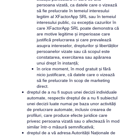
persoana vizată, ca datele care o vizează 
să fie prelucrate în temeiul interesului 
legitim al 
XFactorApp SRL
 sau în temeiul 
interesului public, cu excepția cazurilor în 
care 
XFactorApp SRL 
poate demonstra că 
are motive legitime și imperioase care 
justifică prelucrarea și care prevalează 
asupra intereselor, drepturilor și libertăților 
persoanelor vizate sau că scopul este 
constatarea, exercitarea sau apărarea 
unui drept în instanță;
în orice moment, în mod gratuit și fără 
nicio justificare, că datele care o vizează 
să fie prelucrate în scop de marketing 
direct.
dreptul de a nu fi supus unei decizii individuale 
automate, respectiv dreptul de a nu fi subiectul 
unei decizii luate numai pe baza unor activități 
de prelucrare automate, inclusiv crearea de 
profiluri, care produce efecte juridice care 
privesc persoana vizată sau o afectează în mod 
similar într-o măsură semnificativă;
dreptul de a vă adresa Autorității Naționale de 