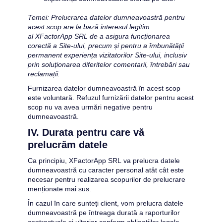
Temei: Prelucrarea datelor dumneavoastră pentru 
acest scop are la bază interesul legitim 
al 
XFactorApp SRL 
de a asigura funcționarea 
corectă a Site-ului, precum și pentru a îmbunătății 
permanent experiența vizitatorilor Site-ului, inclusiv 
prin soluționarea diferitelor comentarii, întrebări sau 
reclamații.
Furnizarea datelor dumneavoastră în acest scop 
este voluntară. Refuzul furnizării datelor pentru acest 
scop nu va avea urmări negative pentru 
dumneavoastră.
IV. Durata pentru care vă 
prelucrăm datele
Ca principiu, 
XFactorApp SRL
 va prelucra datele 
dumneavoastră cu caracter personal atât cât este 
necesar pentru realizarea scopurilor de prelucrare 
menționate mai sus.
În cazul în care sunteți client, vom prelucra datele 
dumneavoastră pe întreaga durată a raporturilor 
contractuale și ulterior conform obligațiilor legale 