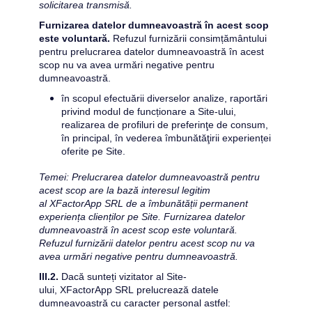
solicitarea transmisă. 
Furnizarea datelor dumneavoastră în acest scop 
este voluntară.
 Refuzul furnizării consimțământului 
pentru prelucrarea datelor dumneavoastră în acest 
scop nu va avea urmări negative pentru 
dumneavoastră.
în scopul efectuării diverselor analize, raportări 
privind modul de funcționare a Site-ului, 
realizarea de profiluri de preferinţe de consum, 
în principal, în vederea îmbunătăţirii experienței 
oferite pe Site.
Temei: Prelucrarea datelor dumneavoastră pentru 
acest scop are la bază interesul legitim 
al 
XFactorApp SRL 
de a îmbunătății permanent 
experiența clienților pe Site. Furnizarea datelor 
dumneavoastră în acest scop este voluntară. 
Refuzul furnizării datelor pentru acest scop nu va 
avea urmări negative pentru dumneavoastră.
III.2.
 Dacă sunteți vizitator al Site-
ului, 
XFactorApp SRL
 prelucrează datele 
dumneavoastră cu caracter personal astfel: