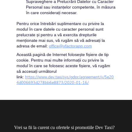
Supraveghere a Prelucrării Datelor cu Caracter 
Personal sau instanțelor competente, în măsura 
în care considerați necesar.
Pentru orice întrebări suplimentare cu privire la 
modul în care datele cu caracter personal sunt 
prelucrate și pentru a vă exercita drepturile 
menționate mai sus, vă rugăm să vă adresați la 
adresa de email:
office@xfactorapp.com
Această pagină de Internet folosește fișiere de tip 
cookie. Pentru mai multe informații cu privire la 
modul în care se folosesc aceste fișiere, vă rugăm 
să accesați următorul 
https://www.dev.taxi/sys/gdpr/agreement/v/5e20
link:
4d006693d278bb6e8873/2020-01-16/
Vrei sa fii la curent cu ofertele si promotiile Dev Taxi?