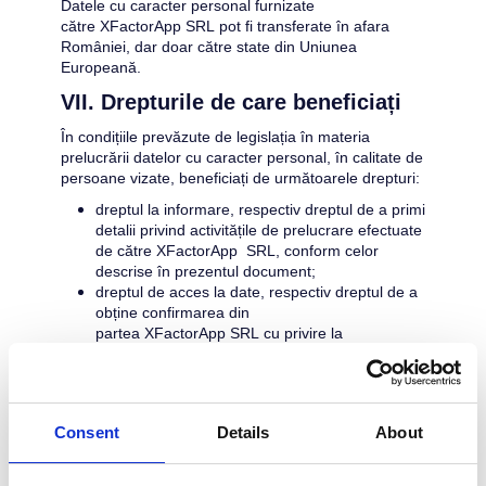
Datele cu caracter personal furnizate 
către 
XFactorApp SRL
 pot fi transferate în afara 
României, dar doar către state din Uniunea 
Europeană.
VII. Drepturile de care beneficiați
În condițiile prevăzute de legislația în materia 
prelucrării datelor cu caracter personal, în calitate de 
persoane vizate, beneficiați de următoarele drepturi:
dreptul la informare, respectiv dreptul de a primi 
detalii privind activitățile de prelucrare efectuate 
de către 
XFactorApp  SRL
, conform celor 
descrise în prezentul document;
dreptul de acces la date, respectiv dreptul de a 
obține confirmarea din 
partea 
XFactorApp SRL
 cu privire la 
prelucrarea datelor cu caracter personal, 
precum și detalii privind activitățile de prelucrare 
precum modalitatea în care sunt prelucrate 
datele, scopul în care se face prelucrarea, 
Consent
Details
About
destinatarii sau categoriile de destinatari ai 
datelor, etc;
dreptul la rectificare, respectiv dreptul de a 