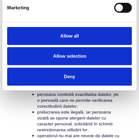
personal trebuie șterse pentru respectarea 
Marketing
unei obligații legale;
datele cu caracter personal au fost 
colectate în legătură cu oferirea de servicii 
ale societății informaționale conform 
dreptului Uniunii sau al dreptului intern sub 
Allow all
incidenta căruia se află operatorul.
Este posibil ca, în urma solicitării de ștergere a 
datelor, Politică de Prelucrare a Datelor cu 
Allow selection
Caracter Personal (GDPR) 
XFactorApp SRL
 să 
anonimizeze aceste date (lipsindu-le astfel de 
caracterul personal) și să continue în aceste 
Deny
condiții prelucrarea pentru scopuri statistice;
dreptul la restricționarea prelucrării în măsura 
în care :
persoana contestă exactitatea datelor, pe 
o perioadă care ne permite verificarea 
corectitudinii datelor;
prelucrarea este ilegală, iar persoana 
vizată se opune ștergerii datelor cu 
caracter personal, solicitând în schimb 
restricționarea utilizării lor;
operatorul nu mai are nevoie de datele cu 