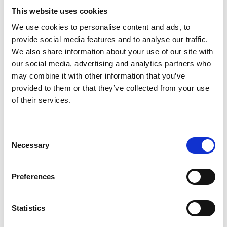
obține corectarea, fără întârzieri justificate, de 
This website uses cookies
către 
XFactorApp SRL 
a datelor cu caracter 
personal inexacte/ nejustificate, precum și 
We use cookies to personalise content and ads, to
completarea datelor incomplete; Rectificarea/ 
provide social media features and to analyse our traffic.
completarea va fi comunicată fiecărui destinatar 
We also share information about your use of our site with
la care au fost transmise datele, cu excepția 
our social media, advertising and analytics partners who
cazului în care acest lucru se dovedește 
imposibil sau presupune eforturi 
may combine it with other information that you’ve
disproporționate.
provided to them or that they’ve collected from your use
dreptul la ștergerea datelor, fără întârzieri 
of their services.
nejustificate, („dreptul de a fi uitat”), în cazul in 
care se aplică unul dintre următoarele motive:
acestea nu mai sunt necesare pentru 
îndeplinirea scopurilor pentru care au fost 
Consent
colectate sau prelucrate;
Necessary
Selection
în cazul în care este retras 
consimțământul și nu există niciun alt 
temei juridic pentru prelucrare;
Preferences
în cazul în care persoana vizată se opune 
prelucrării și nu există motive legitime care 
să prevaleze;
Statistics
în cazul în care datele cu caracter 
personal au fost prelucrate ilegal;
în cazul în care datele cu caracter 