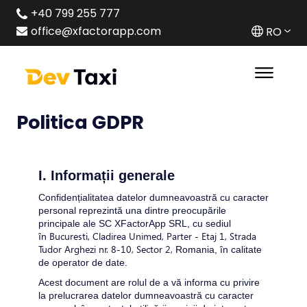
+40 799 255 777
office@xfactorapp.com
RO
Politica GDPR
I. Informații generale
Confidențialitatea datelor dumneavoastră cu caracter 
personal reprezintă una dintre preocupările 
principale ale 
SC XFactorApp SRL
, cu sediul 
Bucuresti, Cladirea Unimed, Parter - Etaj 1, Strada
în 
Tudor Arghezi nr. 8-10, Sector 2,
 Romania, în calitate 
de operator de date.
Acest document are rolul de a vă informa cu privire 
la prelucrarea datelor dumneavoastră cu caracter 